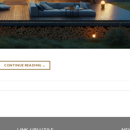
CONTINUE READING
→
LINK-URI UTILE
NE