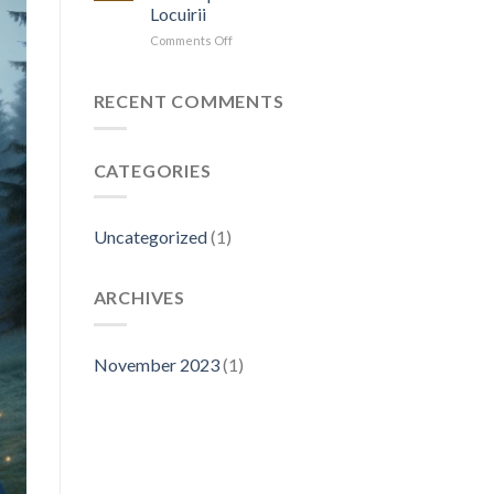
Locuirii
on
Comments Off
Cabanele
A-
Frame:
RECENT COMMENTS
Un
Nou
Capitol
CATEGORIES
în
Arta
Locuirii
Uncategorized
(1)
ARCHIVES
November 2023
(1)