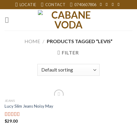
Skip
LOCATIE
CONTACT
0740607806
to
content
HOME
/
PRODUCTS TAGGED “LEVIS”
FILTER
JEANS
Add to
Lucy Slim Jeans Noisy May
wishlist
$
29.00
Rated
3.00
out of
5