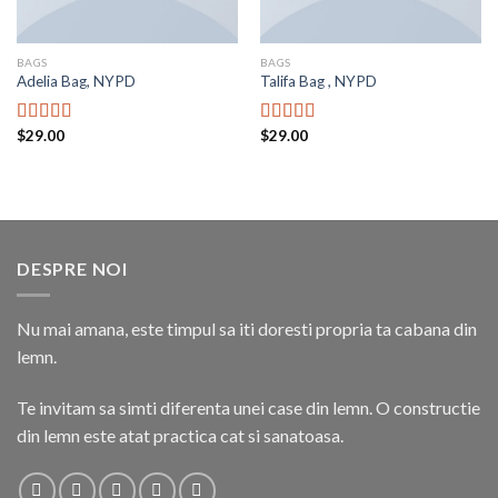
BAGS
BAGS
Adelia Bag, NYPD
Talifa Bag , NYPD
$
29.00
$
29.00
Rated
Rated
4.00
out
4.00
out
of 5
of 5
DESPRE NOI
Nu mai amana, este timpul sa iti doresti propria ta cabana din
lemn.
Te invitam sa simti diferenta unei case din lemn. O constructie
din lemn este atat practica cat si sanatoasa.