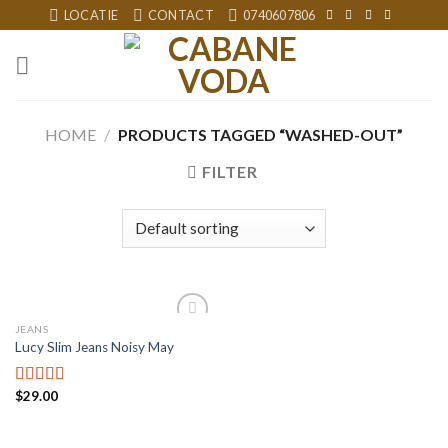
Skip
LOCATIE
CONTACT
0740607806
to
content
HOME
/
PRODUCTS TAGGED “WASHED-OUT”
FILTER
JEANS
Add to
Lucy Slim Jeans Noisy May
wishlist
$
29.00
Rated
3.00
out of
5