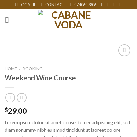
Skip
LOCATIE
CONTACT
0740607806
to
content
Add to
wishlist
HOME
/
BOOKING
Weekend Wine Course
29.00
$
Lorem ipsum dolor sit amet, consectetuer adipiscing elit, sed
diam nonummy nibh euismod tincidunt ut laoreet dolore