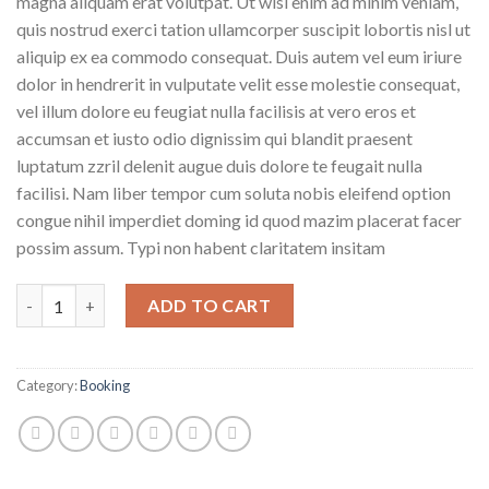
magna aliquam erat volutpat. Ut wisi enim ad minim veniam,
quis nostrud exerci tation ullamcorper suscipit lobortis nisl ut
aliquip ex ea commodo consequat. Duis autem vel eum iriure
dolor in hendrerit in vulputate velit esse molestie consequat,
vel illum dolore eu feugiat nulla facilisis at vero eros et
accumsan et iusto odio dignissim qui blandit praesent
luptatum zzril delenit augue duis dolore te feugait nulla
facilisi. Nam liber tempor cum soluta nobis eleifend option
congue nihil imperdiet doming id quod mazim placerat facer
possim assum. Typi non habent claritatem insitam
Weekend Wine Course quantity
ADD TO CART
Category:
Booking