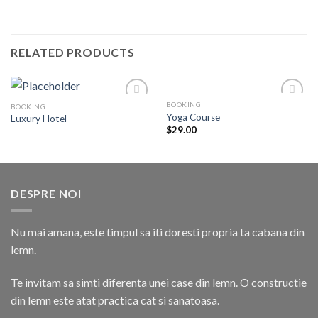
RELATED PRODUCTS
BOOKING
BOOKING
Add to
Add to
Yoga Course
Luxury Hotel
wishlist
wishlist
$
29.00
DESPRE NOI
Nu mai amana, este timpul sa iti doresti propria ta cabana din
lemn.
Te invitam sa simti diferenta unei case din lemn. O constructie
din lemn este atat practica cat si sanatoasa.