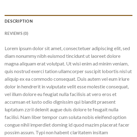
DESCRIPTION
REVIEWS (0)
Lorem ipsum dolor sit amet, consectetuer adipiscing elit, sed
diam nonummy nibh euismod tincidunt ut laoreet dolore
magna aliquam erat volutpat. Ut wisi enim ad minim veniam,
quis nostrud exerci tation ullamcorper suscipit lobortis nisl ut
aliquip ex ea commodo consequat. Duis autem vel eum iriure
dolor in hendrerit in vulputate velit esse molestie consequat,
vel illum dolore eu feugiat nulla facilisis at vero eros et
accumsan et iusto odio dignissim qui blandit praesent
luptatum zzril delenit augue duis dolore te feugait nulla
facilisi. Nam liber tempor cum soluta nobis eleifend option
congue nihil imperdiet doming id quod mazim placerat facer
possim assum. Typi non habent claritatem insitam